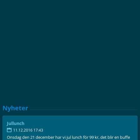
Nyheter
Jullunch
11.12.2016 17:43
Onsdag den 21 december har vi jul lunch för 99 kr, det blir en buffe