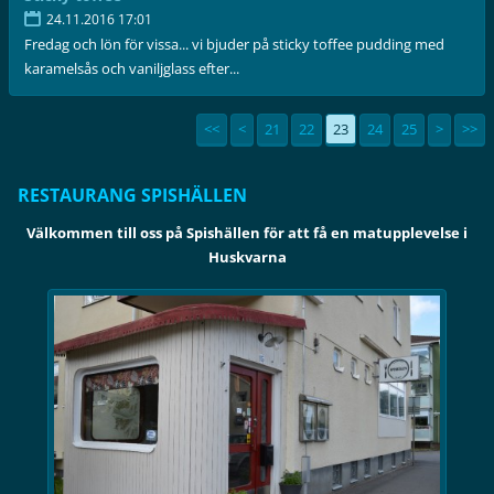
24.11.2016 17:01
Fredag och lön för vissa... vi bjuder på sticky toffee pudding med
karamelsås och vaniljglass efter...
<<
<
21
22
23
24
25
>
>>
RESTAURANG SPISHÄLLEN
Välkommen till oss på Spishällen för att få en matupplevelse i
Huskvarna