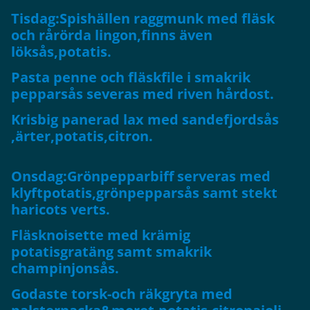
Tisdag:Spishällen raggmunk med fläsk
och rårörda lingon,finns även
löksås,potatis.
Pasta penne och fläskfile i smakrik
pepparsås severas med riven hårdost.
Krisbig panerad lax med sandefjordsås
,ärter,potatis,citron.
Onsdag:Grönpepparbiff serveras med
klyftpotatis,grönpepparsås samt stekt
haricots verts.
Fläsknoisette med krämig
potatisgratäng samt smakrik
champinjonsås.
Godaste torsk-och räkgryta med