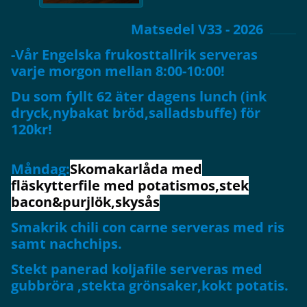
Matsedel V33 - 2026
-Vår Engelska frukosttallrik serveras
varje morgon mellan 8:00-10:00!
Du som fyllt 62 äter dagens lunch (ink
dryck,nybakat bröd,salladsbuffe) för
120kr!
Måndag:
Skomakarlåda med
fläskytterfile med potatismos,stek
bacon&purjlök,skysås
Smakrik chili con carne serveras med ris
samt nachchips.
Stekt panerad koljafile serveras med
gubbröra ,stekta grönsaker,kokt potatis.