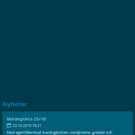
Nyheter
Marängtårta 25/10!
23.10.2019 18:21
Med egentillevrkad marängbotten, vaniljcreme, grädde och