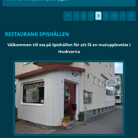
<<
<
6
7
8
9
10
>
>>
RESTAURANG SPISHÄLLEN
Välkommen till oss på Spishällen för att få en matupplevelse i
Huskvarna