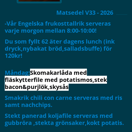
Matsedel V33 - 2026
-Vår Engelska frukosttallrik serveras
varje morgon mellan 8:00-10:00!
Du som fyllt 62 äter dagens lunch (ink
dryck,nybakat bröd,salladsbuffe) för
120kr!
Måndag:
Skomakarlåda med
fläskytterfile med potatismos,stek
bacon&purjlök,skysås
Smakrik chili con carne serveras med ris
samt nachchips.
Stekt panerad koljafile serveras med
gubbröra ,stekta grönsaker,kokt potatis.