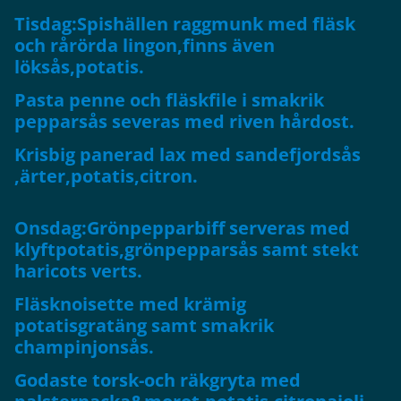
Tisdag:Spishällen raggmunk med fläsk
och rårörda lingon,finns även
löksås,potatis.
Pasta penne och fläskfile i smakrik
pepparsås severas med riven hårdost.
Krisbig panerad lax med sandefjordsås
,ärter,potatis,citron.
Onsdag:Grönpepparbiff serveras med
klyftpotatis,grönpepparsås samt stekt
haricots verts.
Fläsknoisette med krämig
potatisgratäng samt smakrik
champinjonsås.
Godaste torsk-och räkgryta med