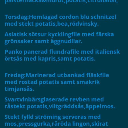
palsternacka&morot,potatis,citronaioli,
Torsdag:Hemlagad cordon blu schnitzel
med stekt potatis,bea,rödvinsky.
Asiatisk sötsur kycklingfile med färska
grönsaker samt äggnudllar.
Panko panerad flundrafile med italiensk
örtsås med kapris,samt potatis.
Fredag:Marinerad utbankad fläskfile
med rostad potatis samt smakrik
timjansås.
Svartvinbärsglaserade revben med
råstekt potatis,viltgräddsås,äppelmos.
Stekt fylld ströming serveras med
mos,pressgurka,råröda lingon,skirat